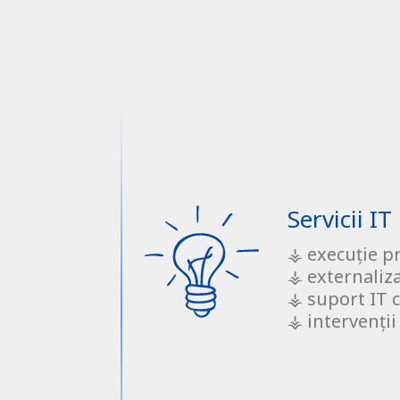
Servicii IT
⚶ execuție p
⚶ externaliza
⚶ suport IT
⚶ intervenții