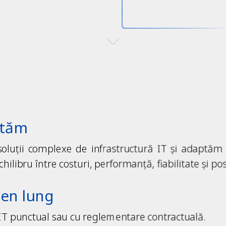
utăm
 soluții complexe de infrastructură IT și adaptăm f
chilibru între costuri, performanță, fiabilitate și pos
men lung
 IT
punctual sau cu reglementare contractuală.