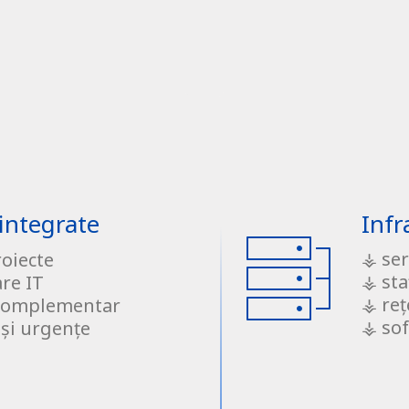
 integrate
Infr
⚶ ser
roiecte
⚶ sta
re IT
⚶ reț
 complementar
⚶ sof
 și urgențe